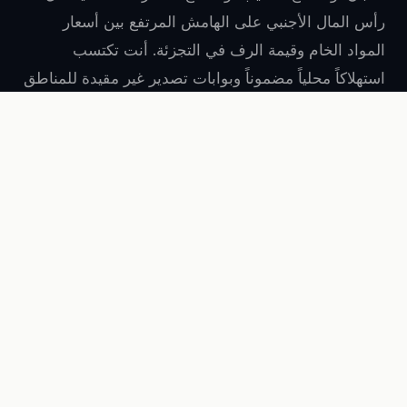
رأس المال الأجنبي على الهامش المرتفع بين أسعار
المواد الخام وقيمة الرف في التجزئة. أنت تكتسب
استهلاكاً محلياً مضموناً وبوابات تصدير غير مقيدة للمناطق
الحليفة.
←
مجمعات ألبان وتجهيز حليب عملاقة
←
التعليب: اللحوم والأسماك ومركزات الفاكهة
←
مصافي السكر ومصانع الحلويات
→
إنتاج المشروبات والمشروبات الروحية