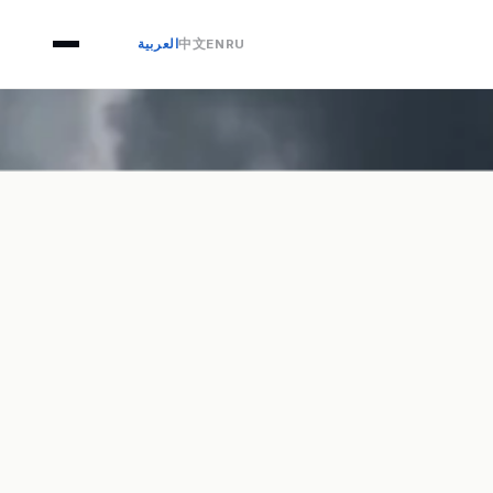
Contact
›
Home
RU
EN
中文
العربية